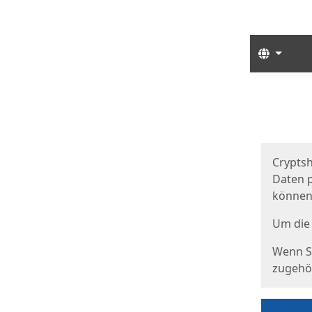
Sprach
Start
Starts
Cryptsh
Daten p
können
Um die 
Wenn Si
zugehör