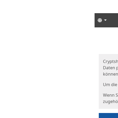
Sprach
Start
Starts
Cryptsh
Daten p
können
Um die 
Wenn Si
zugehör