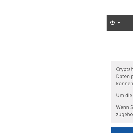
Sprach
Start
Starts
Cryptsh
Daten p
können
Um die 
Wenn Si
zugehör