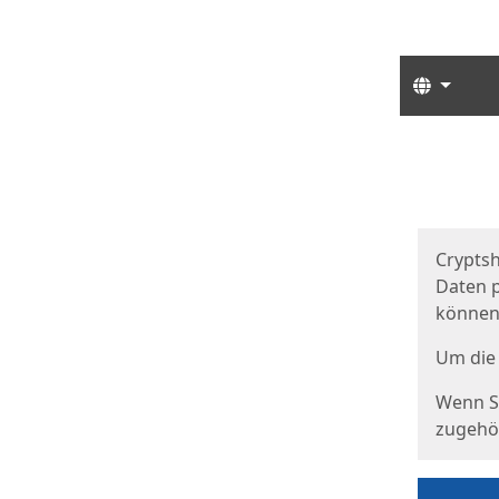
Sprach
Start
Starts
Cryptsh
Daten p
können
Um die 
Wenn Si
zugehör